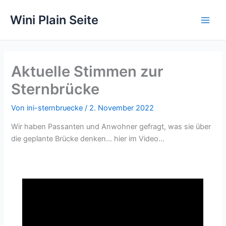
Zum
Wini Plain Seite
Inhalt
springen
Aktuelle Stimmen zur
Sternbrücke
Von
ini-sternbruecke
/
2. November 2022
Wir haben Passanten und Anwohner gefragt, was sie über
die geplante Brücke denken… hier im Video…