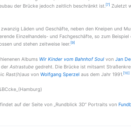
[7]
ubau der Brücke jedoch zeitlich beschränkt ist.
Zuletzt w
d zwanzig Läden und Geschäfte, neben den Kneipen und Mus
ierende Einzelhandels- und Fachgeschäfte, so zum Beispiel ei
[9]
ssen und stehen zeitweise leer.
schienenen Albums
Wir Kinder vom Bahnhof Soul
von
Jan De
n der
Astrastube
gedreht. Die Brücke ist mitsamt Straßenk
[10]
mic
Rast(h)aus
von
Wolfgang Sperzel
aus dem Jahr 1991.
C3%BCcke_(Hamburg)
indet auf der Seite von „Rundblick 3D“ Portraits von
Fund