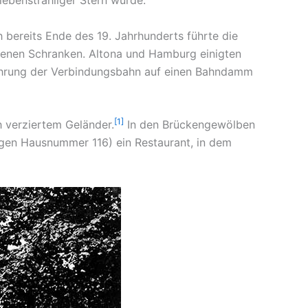
 bereits Ende des 19. Jahrhunderts führte die
senen Schranken. Altona und Hamburg einigten
führung der Verbindungsbahn auf einen Bahndamm
[1]
h verziertem Geländer.
In den Brückengewölben
igen Hausnummer 116) ein Restaurant, in dem