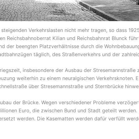
steigenden Verkehrslasten nicht mehr tragen, so dass 1925
en Reichsbahnoberrat Kilian und Reichsbahnrat Blunck führ
nd der beengten Platzverhältnisse durch die Wohnbebauung
dtbahnzügen täglich, des Straßenverkehrs und der zahlrei
iegszeit, insbesondere der Ausbau der Stresemannstraße z
uzung weiterhin zu einem neuralgischen Verkehrsknoten. 
hnellstraße über Stresemannstraße und Sternbrücke hinweg 
ubau der Brücke. Wegen verschiedener Probleme verzögerte 
llionen Euro, die zwischen Bund und Stadt geteilt werden.
rsetzt werden. Die Kasematten werden dafür verfüllt wer