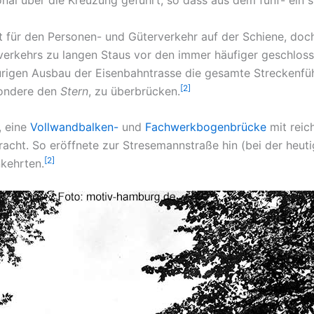
 für den Personen- und Güterverkehr auf der Schiene, doch
erkehrs zu langen Staus vor den immer häufiger geschlos
spurigen Ausbau der Eisenbahntrasse die gesamte Strecken
[2]
sondere den
Stern
, zu überbrücken.
, eine
Vollwandbalken-
und
Fachwerkbogenbrücke
mit reic
cht. So eröffnete zur Stresemannstraße hin (bei der heut
[2]
kehrten.