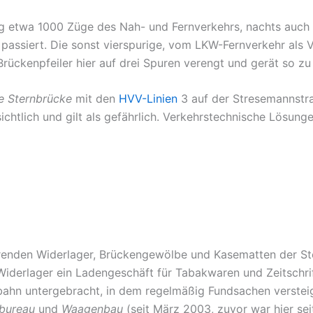
ag etwa 1000 Züge des Nah- und Fernverkehrs, nachts auch
 passiert. Die sonst vierspurige, vom LKW-Fernverkehr al
rückenpfeiler hier auf drei Spuren verengt und gerät so z
le Sternbrücke
mit den
HVV-Linien
3 auf der Stresemannstra
ichtlich und gilt als gefährlich. Verkehrstechnische Lösung
enden Widerlager, Brückengewölbe und Kasematten der Ste
 Widerlager ein Ladengeschäft für Tabakwaren und Zeitschri
bahn untergebracht, in dem regelmäßig Fundsachen verstei
bureau
und
Waagenbau
(seit März 2003, zuvor war hier se