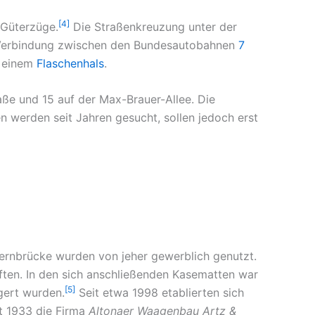
[4]
 Güterzüge.
Die Straßenkreuzung unter der
s Verbindung zwischen den Bundesautobahnen
7
u einem
Flaschenhals
.
ße und 15 auf der Max-Brauer-Allee. Die
en werden seit Jahren gesucht, sollen jedoch erst
rnbrücke wurden von jeher gewerblich genutzt.
ften. In den sich anschließenden Kasematten war
[5]
gert wurden.
Seit etwa 1998 etablierten sich
it 1933 die Firma
Altonaer Waagenbau Artz &