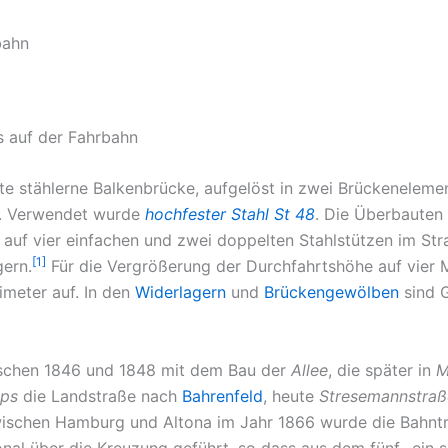
bahn
s auf der Fahrbahn
te stählerne Balkenbrücke, aufgelöst in zwei Brückenelemen
d. Verwendet wurde
hochfester Stahl St 48
. Die Überbauten
auf vier einfachen und zwei doppelten Stahlstützen im Str
[1]
ern.
Für die Vergrößerung der Durchfahrtshöhe auf vier 
imeter auf. In den
Widerlagern
und
Brückengewölben
sind 
ischen 1846 und 1848 mit dem Bau der
Allee
, die später in
M
ps
die Landstraße nach
Bahrenfeld
, heute
Stresemannstraß
zwischen Hamburg und Altona im Jahr 1866 wurde die Bahnt
l über die Kreuzung geführt, so dass aus dem fünf- ein si