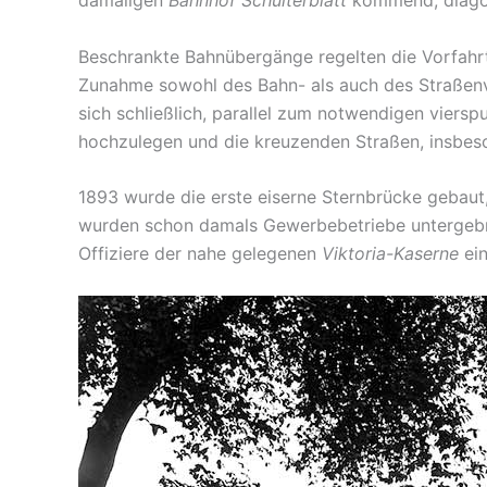
Beschrankte Bahnübergänge regelten die Vorfahrt
Zunahme sowohl des Bahn- als auch des Straßenv
sich schließlich, parallel zum notwendigen vier
hochzulegen und die kreuzenden Straßen, insbe
1893 wurde die erste eiserne Sternbrücke gebaut
wurden schon damals Gewerbebetriebe untergebra
Offiziere der nahe gelegenen
Viktoria-Kaserne
ein