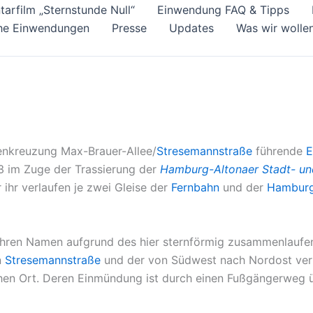
arfilm „Sternstunde Null“
Einwendung FAQ & Tipps
he Einwendungen
Presse
Updates
Was wir wolle
ßenkreuzung Max-Brauer-Allee/
Stresemannstraße
führende
E
3 im Zuge der Trassierung der
Hamburg-Altonaer Stadt- un
ihr verlaufen je zwei Gleise der
Fernbahn
und der
Hamburg
at ihren Namen aufgrund des hier sternförmig zusammenlauf
n
Stresemannstraße
und der von Südwest nach Nordost ve
hen Ort. Deren Einmündung ist durch einen Fußgängerweg ü