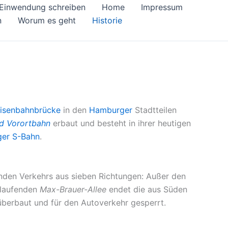
Einwendung schreiben
Home
Impressum
n
Worum es geht
Historie
isenbahnbrücke
in den
Hamburger
Stadtteilen
d Vorortbahn
erbaut und besteht in ihrer heutigen
er S-Bahn
.
enden Verkehrs aus sieben Richtungen: Außer den
rlaufenden
Max-Brauer-Allee
endet die aus Süden
berbaut und für den Autoverkehr gesperrt.