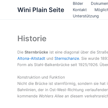
Zum
Bilder
Dokument
Wini Plain Seite
Inhalt
Kontakt
Möglic
springen
Unterstützung
Historie
Die
Sternbrücke
ist eine diagonal über die Stra
Altona-Altstadt
und
Sternschanze
. Sie wurde 189
Form als Stahl-Balkenbrücke seit 1925/1926. Über 
Konstruktion und Funktion
Nicht die Brücke ist sternförmig, sondern sie h
Bahnlinien, der in Ost-West-Richtung verlaufende
kommende
Wohlers Allee
an diesem verkehrsreic