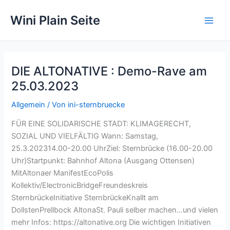
Zum
Wini Plain Seite
Inhalt
springen
DIE ALTONATIVE : Demo-Rave am
25.03.2023
Allgemein
/ Von
ini-sternbruecke
FÜR EINE SOLIDARISCHE STADT: KLIMAGERECHT,
SOZIAL UND VIELFÄLTIG Wann: Samstag,
25.3.202314.00-20.00 UhrZiel: Sternbrücke (16.00-20.00
Uhr)Startpunkt: Bahnhof Altona (Ausgang Ottensen)
MitAltonaer ManifestEcoPolis
Kollektiv/ElectronicBridgeFreundeskreis
SternbrückeInitiative SternbrückeKnallt am
DollstenPrellbock AltonaSt. Pauli selber machen…und vielen
mehr Infos: https://altonative.org Die wichtigen Initiativen