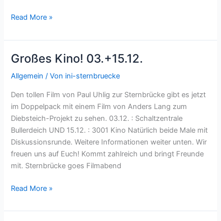
Pressemitteilung
Read More »
der
Initiative
Sternbrücke
Großes Kino! 03.+15.12.
zur
Veranstaltung
Allgemein
/ Von
ini-sternbruecke
der
Den tollen Film von Paul Uhlig zur Sternbrücke gibt es jetzt
Deutschen
im Doppelpack mit einem Film von Anders Lang zum
Bahn
Diebsteich-Projekt zu sehen. 03.12. : Schaltzentrale
am
Bullerdeich UND 15.12. : 3001 Kino Natürlich beide Male mit
01.12.2022
Diskussionsrunde. Weitere Informationen weiter unten. Wir
freuen uns auf Euch! Kommt zahlreich und bringt Freunde
mit. Sternbrücke goes Filmabend
Großes
Read More »
Kino!
03.+15.12.