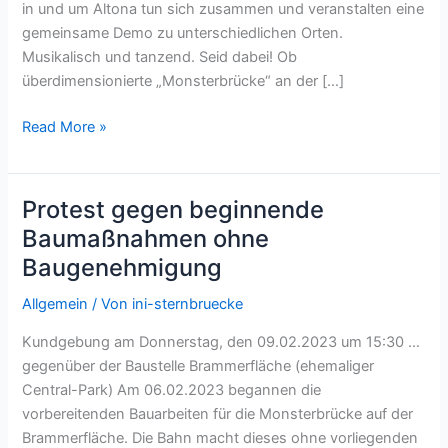
in und um Altona tun sich zusammen und veranstalten eine
gemeinsame Demo zu unterschiedlichen Orten.
Musikalisch und tanzend. Seid dabei! Ob
überdimensionierte „Monsterbrücke“ an der […]
DIE
Read More »
ALTONATIVE
:
Demo-
Protest gegen beginnende
Rave
Baumaßnahmen ohne
am
Baugenehmigung
25.03.2023
Allgemein
/ Von
ini-sternbruecke
Kundgebung am Donnerstag, den 09.02.2023 um 15:30 …
gegenüber der Baustelle Brammerfläche (ehemaliger
Central-Park) Am 06.02.2023 begannen die
vorbereitenden Bauarbeiten für die Monsterbrücke auf der
Brammerfläche. Die Bahn macht dieses ohne vorliegenden