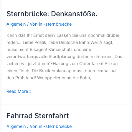
(auch)
um
Sternbrücke: Denkanstöße.
die
Bäume!
Allgemein
/ Von
ini-sternbruecke
Demo
Kann das Ihr Ernst sein? Lassen Sie uns nochmal drüber
am
reden… Liebe Politik, liebe Deutsche Bahn!Wer A sagt,
01.10.2023
muss nicht B sagen! Klimaschutz und eine
verantwortungsvolle Stadtplanung dürfen nicht einer „Das
ziehen wir jetzt durch“-Haltung zum Opfer fallen! Alle an
einen Tisch! Die Brückenplanung muss noch einmal auf
den Prüfstand! Wir appelieren an die Bahn,
Sternbrücke:
Read More »
Denkanstöße.
Fahrrad Sternfahrt
Allgemein
/ Von
ini-sternbruecke