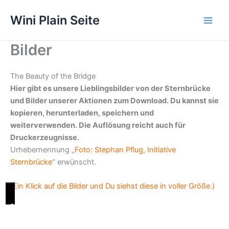
Zum
Wini Plain Seite
Inhalt
springen
Bilder
The Beauty of the Bridge
Hier gibt es unsere Lieblingsbilder von der Sternbrücke
und Bilder unserer Aktionen zum Download. Du kannst sie
kopieren, herunterladen, speichern und
weiterverwenden. Die Auflösung reicht auch für
Druckerzeugnisse.
Urhebernennung „
Foto: Stephan Pflug, Initiative
Sternbrücke
“ erwünscht.
(Ein Klick auf die Bilder und Du siehst diese in voller Größe.)
S
S
S
S
S
S
S
S
S
S
S
S
S
S
S
S
S
S
S
S
S
S
S
S
S
S
S
S
S
S
S
S
S
S
S
S
t
t
t
t
t
t
t
t
t
t
t
t
t
t
t
t
t
t
t
t
t
t
t
t
t
t
t
t
t
t
t
t
t
t
t
t